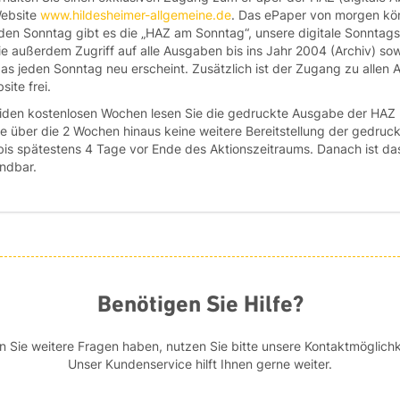
Website
www.hildesheimer-allgemeine.de
. Das ePaper von morgen kön
den Sonntag gibt es die „HAZ am Sonntag“, unsere digitale Sonntag
 außerdem Zugriff auf alle Ausgaben bis ins Jahr 2004 (Archiv) sow
das jeden Sonntag neu erscheint. Zusätzlich ist der Zugang zu allen 
ite frei.
beiden kostenlosen Wochen lesen Sie die gedruckte Ausgabe der HAZ
ie über die 2 Wochen hinaus keine weitere Bereitstellung der gedruc
bis spätestens 4 Tage vor Ende des Aktionszeitraums. Danach ist das
ndbar.
Benötigen Sie Hilfe?
en Sie weitere Fragen haben, nutzen Sie bitte unsere Kontaktmöglichk
Unser Kundenservice hilft Ihnen gerne weiter.