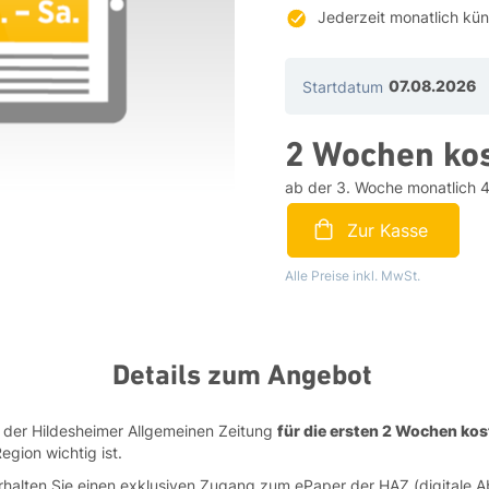
Jederzeit monatlich kü
Startdatum
2 Wochen ko
ab der 3. Woche
monatlich
4
Zur Kasse
Alle Preise inkl. MwSt.
Details zum Angebot
be der Hildesheimer Allgemeinen Zeitung
für die ersten 2 Wochen kos
gion wichtig ist.
rhalten Sie einen exklusiven Zugang zum ePaper der HAZ (digitale A