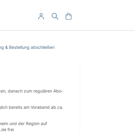
User-Menü
Mein Warenkorb
Suche
Mein Konto
Anmelden
Abo hier kündigen
g & Bestellung abschließen
Abo hier widerrufen
ten, danach zum regulären Abo-
lich bereits am Vorabend ab ca.
sheim und der Region auf
.de frei