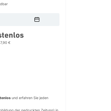
ndbar
Wählen
Sie
ein
stenlos
Datum
7,90 €
tenlos
und erfahren Sie jeden
bbildung der gedruckten Zeitung) in