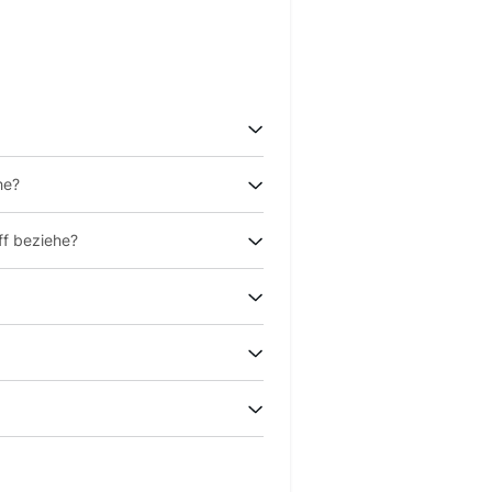
he?
ff beziehe?