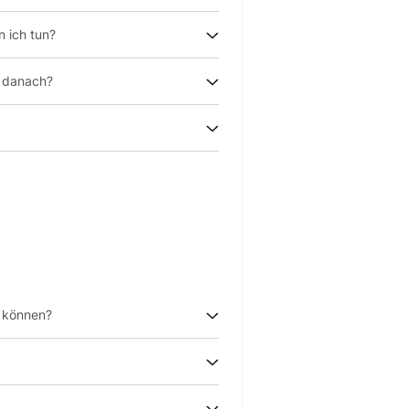
n ich tun?
t danach?
?
u können?