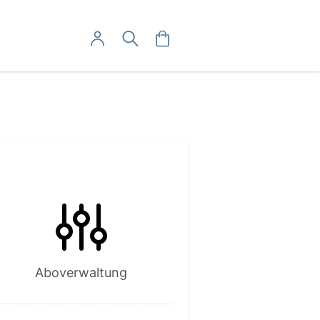
User-Menü
Mein Warenkorb
Suche
Mein Konto
Anmelden
Abo hier kündigen
Abo hier widerrufen
Aboverwaltung